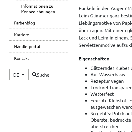
Informationen zu
Funkeln in den Augen? M
Kennzeichnungen
Leim Glimmer ganz besti
Lieblingsmotive von Papi
Farbenblog
übertragen. Mit einem gli
Karriere
Lack und Leim in einem. 
Serviettenmotive aufzukl
Händlerportal
Eigenschaften
Kontakt
Glitzernder Kleber 
Verfügbare Sprachen
Auf Wasserbasis
DE
Suche
Rezeptur vegan
Trocknet transparen
Wetterfest
Feuchte Klebstoff
ausgewaschen wer
So geht’s: Potch au
Oberste, bedruckte 
überstreichen