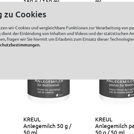
160 g / 150 ml
ml
g zu Cookies
tzen wir Cookies und vergleichbare Funktionen zur Verarbeitung von 
 dient der Einbindung von Inhalten und Videos und der statistischen A
zen, fragen wir Sie hiermit um Erlaubnis zum Einsatz dieser Technologie
schutzbestimmungen
.
KREUL
KREUL
Anlegemilch 50 g /
Anlegemilch p
50 ml
50 g / 50 ml