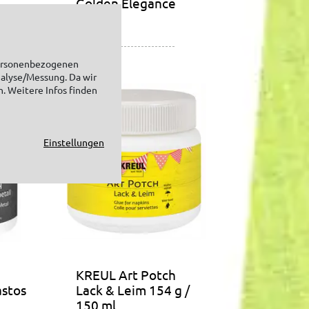
Golden Elegance
personenbezogenen
nalyse/Messung. Da wir
n. Weitere Infos finden
Einstellungen
KREUL Art Potch
astos
Lack & Leim 154 g /
150 ml