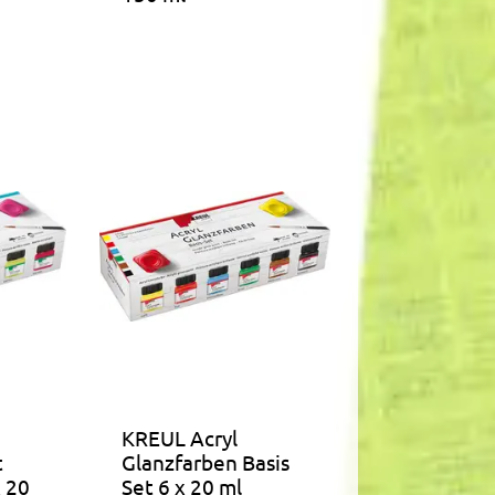
KREUL Acryl
t
Glanzfarben Basis
x 20
Set 6 x 20 ml