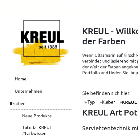
KREUL - Will
der Farben
Wenn Ultramarin auf Kirschro
verbindet und lasierend mit 
der Welt der Farben angekom
Portfolio und finden Sie Ihr
Home
Unternehmen
Sie befinden sich hier:
Typ
Kleber
KREUL 
Farben
KREUL Art Potc
Neue Produkte
Serviettentechnik mit
Tutorial KREUL
#Farbwissen