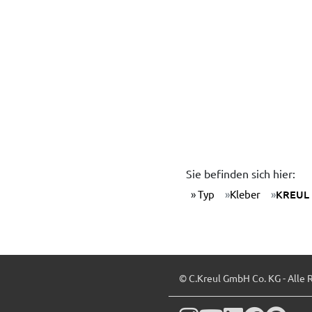
Sie befinden sich hier:
Typ
Kleber
KREUL 
© C.Kreul GmbH Co. KG - Alle 