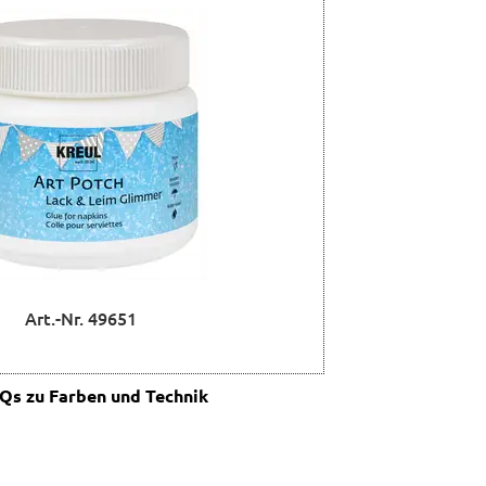
Art.-Nr. 49651
s zu Farben und Technik