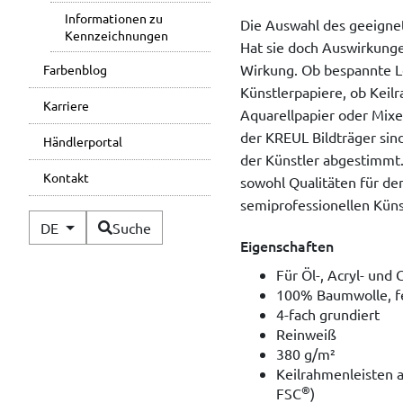
Informationen zu
Die Auswahl des geeignet
Kennzeichnungen
Hat sie doch Auswirkunge
Wirkung. Ob bespannte 
Farbenblog
Künstlerpapiere, ob Keilr
Karriere
Aquarellpapier oder Mixe
der KREUL Bildträger sin
Händlerportal
der Künstler abgestimmt.
Kontakt
sowohl Qualitäten für den
semiprofessionellen Küns
Verfügbare Sprachen
DE
Suche
Eigenschaften
Für Öl-, Acryl- und
100% Baumwolle, fe
4-fach grundiert
Reinweiß
380 g/m²
Keilrahmenleisten 
®
FSC
)