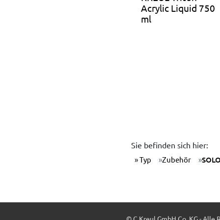
Acrylic Liquid 750
ml
Sie befinden sich hier:
Typ
Zubehör
SOLO
© C.Kreul GmbH Co. KG - Alle 