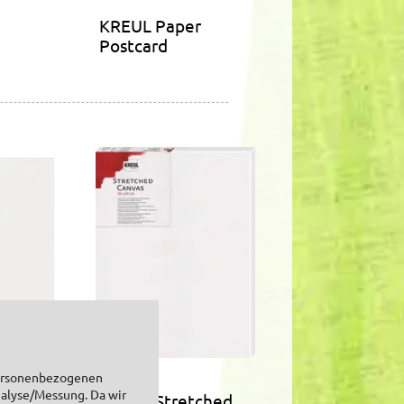
KREUL Paper
Postcard
personenbezogenen
nalyse/Messung. Da wir
KREUL Stretched