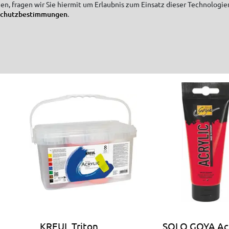
zen, fragen wir Sie hiermit um Erlaubnis zum Einsatz dieser Technologie
Oil Color 24 x 32
Board
schutzbestimmungen
.
cm 10 Blatt
KREUL Triton
SOLO GOYA Acr