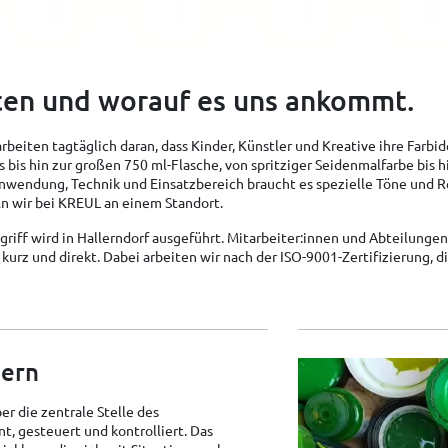
ten und worauf es uns ankommt.
rbeiten tagtäglich daran, dass Kinder, Künstler und Kreative ihre Farb
s bis hin zur großen 750 ml-Flasche, von spritziger Seidenmalfarbe bis h
Anwendung, Technik und Einsatzbereich braucht es spezielle Töne und R
eln wir bei KREUL an einem Standort.
griff wird in Hallerndorf ausgeführt. Mitarbeiter:innen und Abteilung
kurz und direkt. Dabei arbeiten wir nach der ISO-9001-Zertifizierung,
uern
er die zentrale Stelle des
 gesteuert und kontrolliert. Das