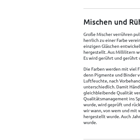
Mischen und Rü
Große Mischer verrühren pulv
herrlich zu einer Farbe verei
einzigen Gläschen entwickel
hergestellt. Aus Millilitern
Es wird gerührt und gerührt 
Die Farben werden mit viel F
denn Pigmente und Binder ve
Luftfeuchte, nach Vorbehan
unterschiedlich. Damit Händl
gleichbleibende Qualität ve
Qualitätsmanagement ins Spie
wurde, wird geprüft und rüc
wir wann, von wem und mit
hergestellt wurde. Auch Jah
wurde.