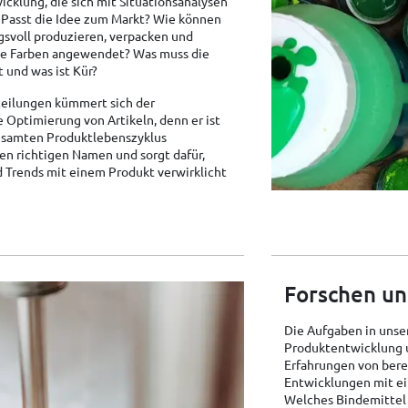
cklung, die sich mit Situationsanalysen
 Passt die Idee zum Markt? Wie können
gsvoll produzieren, verpacken und
ie Farben angewendet? Was muss die
t und was ist Kür?
bteilungen kümmert sich der
Optimierung von Artikeln, denn er ist
gesamten Produktlebenszyklus
den richtigen Namen und sorgt dafür,
Trends mit einem Produkt verwirklicht
Forschen un
Die Aufgaben in unse
Produktentwicklung u
Erfahrungen von bere
Entwicklungen mit e
Welches Bindemittel 