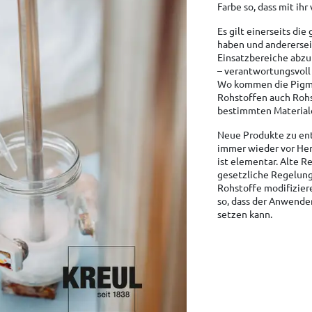
Farbe so, dass mit ih
Es gilt einerseits di
haben und anderersei
Einsatzbereiche abzuk
– verantwortungsvoll
Wo kommen die Pigme
Rohstoffen auch Roh
bestimmten Material
Neue Produkte zu ent
immer wieder vor Her
ist elementar. Alte 
gesetzliche Regelung
Rohstoffe modifizier
so, dass der Anwender
setzen kann.