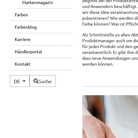
beginnt bei der Produktentwi
Markenmagazin
und Anwendern beschäftigt.
wir diese Idee verantwortun
Farben
präsentieren? Wie werden d
Farbe können? Was ist Pflich
Farbenblog
Als Schnittstelle zu allen A
Karriere
Produktmanager auch um die 
für jedes Produkt und den 
Händlerportal
verantwortlich. Er gibt ihm 
dass neue Anwendungen und 
werden können.
Kontakt
Verfügbare Sprachen
DE
Suche