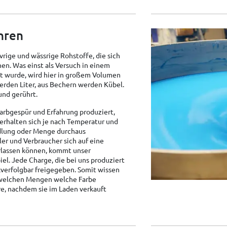
hren
rige und wässrige Rohstoffe, die sich
nen. Was einst als Versuch in einem
t wurde, wird hier in großem Volumen
 werden Liter, aus Bechern werden Kübel.
und gerührt.
arbgespür und Erfahrung produziert,
rhalten sich je nach Temperatur und
dlung oder Menge durchaus
er und Verbraucher sich auf eine
rlassen können, kommt unser
l. Jede Charge, die bei uns produziert
kverfolgbar freigegeben. Somit wissen
 welchen Mengen welche Farbe
re, nachdem sie im Laden verkauft