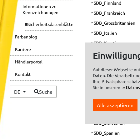
SDB_Finnland
Informationen zu
Kennzeichnungen
SDB_Frankreich
SDB_Grossbritannien
Sicherheitsdatenblätter
SDB_Italien
Farbenblog
SDB_Kroatien
Karriere
Einwilligun
SDB_Niederlande
Händlerportal
SDB_Norwegen
Auf dieser Webseite nu
SDB_Oesterreich
Kontakt
Daten. Die Verarbeitung
Ihre Privatsphäre schät
SDB_Rumaenien
Sie in unseren
Daten
Verfügbare Sprachen
DE
Suche
SDB_Schweden
SDB_Schweiz
Alle akzeptieren
SDB_Slowakei
SDB_Slowenien
SDB_Spanien