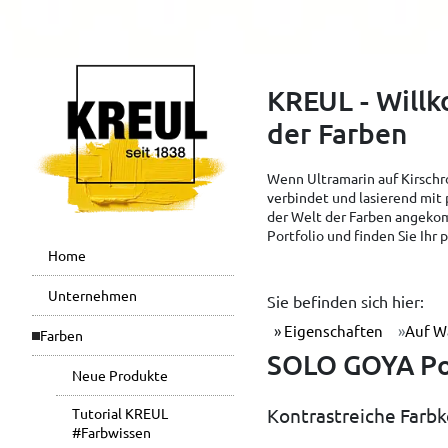
KREUL - Will
der Farben
Wenn Ultramarin auf Kirschro
verbindet und lasierend mit 
der Welt der Farben angekom
Portfolio und finden Sie Ihr
Home
Unternehmen
Sie befinden sich hier:
Eigenschaften
Auf W
Farben
SOLO GOYA Pou
Neue Produkte
Kontrastreiche Farb
Tutorial KREUL
#Farbwissen