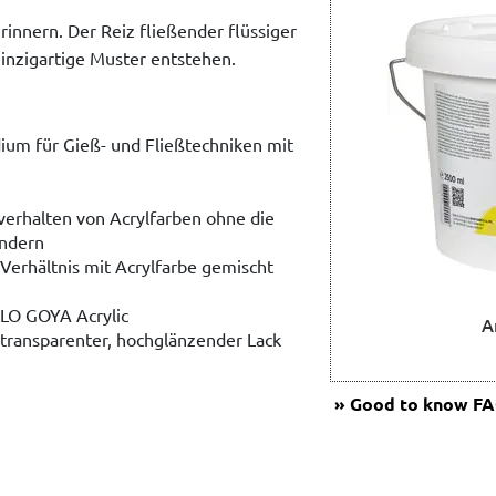
erinnern. Der Reiz fließender flüssiger
einzigartige Muster entstehen.
ium für Gieß- und Fließtechniken mit
verhalten von Acrylfarben ohne die
ändern
Verhältnis mit Acrylfarbe gemischt
LO GOYA Acrylic
A
 transparenter, hochglänzender Lack
Good to know
FAQ