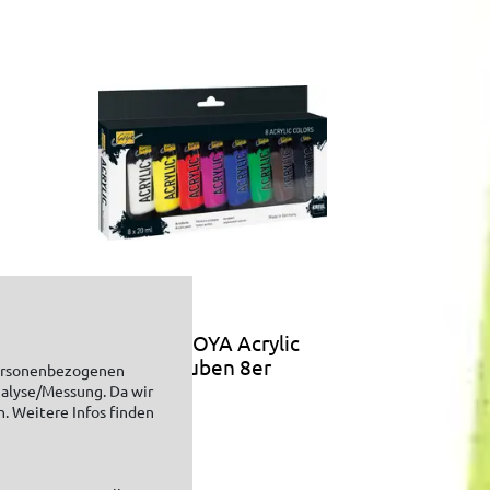
ylic
SOLO GOYA Acrylic
20 ml Tuben 8er
personenbezogenen
Set
nalyse/Messung. Da wir
n. Weitere Infos finden