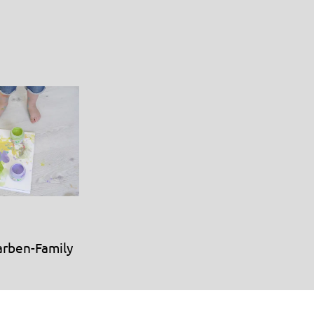
spirationen
arben-Family