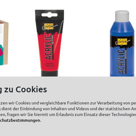
g zu Cookies
SOLO GOYA Acrylic
SOLO GOYA Acr
100 ml
250 ml
tzen wir Cookies und vergleichbare Funktionen zur Verarbeitung von 
s
 dient der Einbindung von Inhalten und Videos und der statistischen A
zen, fragen wir Sie hiermit um Erlaubnis zum Einsatz dieser Technologie
schutzbestimmungen
.