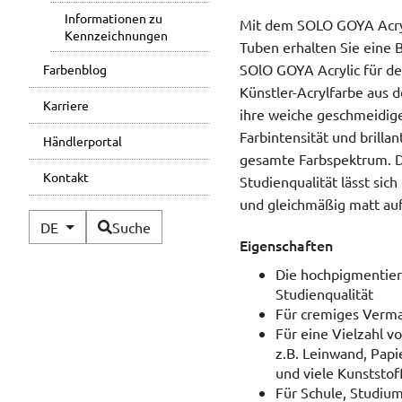
Informationen zu
Mit dem SOLO GOYA Acryli
Kennzeichnungen
Tuben erhalten Sie eine 
SOlO GOYA Acrylic für den
Farbenblog
Künstler-Acrylfarbe aus 
Karriere
ihre weiche geschmeidige
Farbintensität und brillan
Händlerportal
gesamte Farbspektrum. Di
Kontakt
Studienqualität lässt sic
und gleichmäßig matt auf
Verfügbare Sprachen
DE
Suche
Eigenschaften
Die hochpigmentiert
Studienqualität
Für cremiges Verm
Für eine Vielzahl 
z.B. Leinwand, Papie
und viele Kunststof
Für Schule, Studium