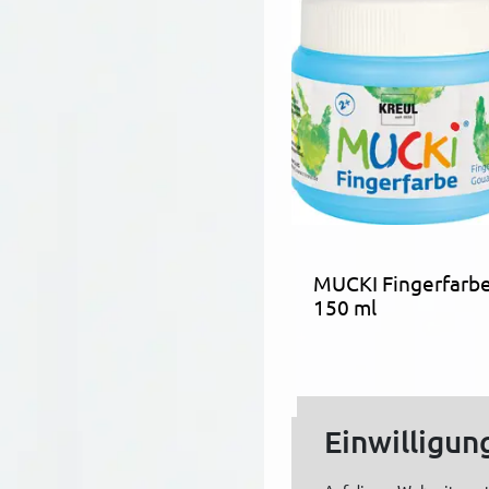
MUCKI Fingerfarb
150 ml
Einwilligun
Ideen und In