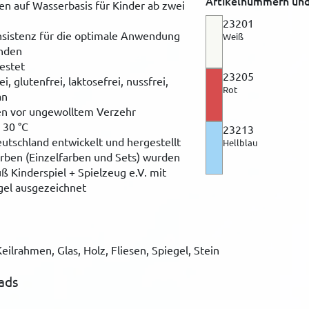
Artikelnummern und
en auf Wasserbasis für Kinder ab zwei
23201
sistenz für die optimale Anwendung
Weiß
änden
estet
23205
, glutenfrei, laktosefrei, nussfrei,
Rot
an
zen vor ungewolltem Verzehr
 30 °C
23213
eutschland entwickelt und hergestellt
Hellblau
rben (Einzelfarben und Sets) wurden
 Kinderspiel + Spielzeug e.V. mit
gel ausgezeichnet
eilrahmen, Glas, Holz, Fliesen, Spiegel, Stein
ads