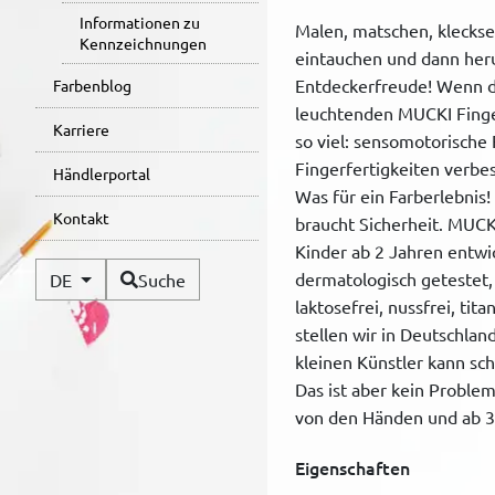
Informationen zu
Malen, matschen, kleckse
Kennzeichnungen
eintauchen und dann her
Entdeckerfreude! Wenn d
Farbenblog
leuchtenden MUCKI Finge
Karriere
so viel: sensomotorische
Fingerfertigkeiten verbe
Händlerportal
Was für ein Farberlebnis
Kontakt
braucht Sicherheit. MUCK
Kinder ab 2 Jahren entwi
Verfügbare Sprachen
dermatologisch getestet, 
DE
Suche
laktosefrei, nussfrei, tit
stellen wir in Deutschla
kleinen Künstler kann sc
Das ist aber kein Problem
von den Händen und ab 3
Eigenschaften