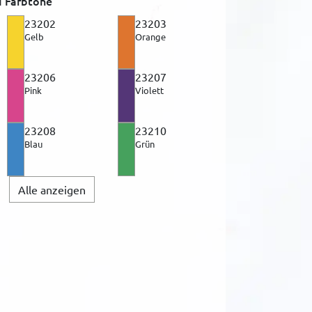
 Farbtöne
23202
23203
Gelb
Orange
23206
23207
Pink
Violett
23208
23210
Blau
Grün
Alle anzeigen