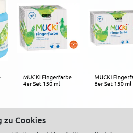
e
MUCKI Fingerfarbe
MUCKI Fingerf
4er Set 150 ml
6er Set 150 ml
g zu Cookies
spirationen