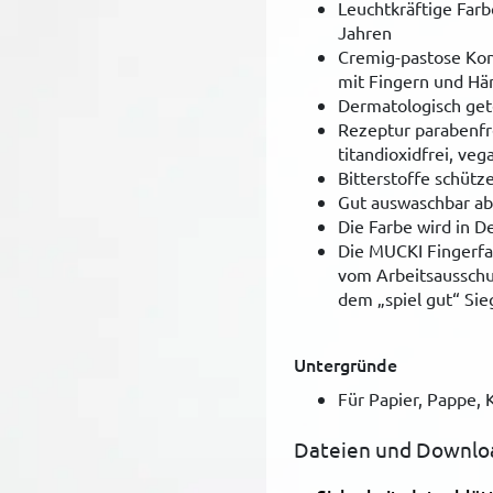
Leuchtkräftige Farb
Jahren
Cremig-pastose Kon
mit Fingern und H
Dermatologisch get
Rezeptur parabenfrei
titandioxidfrei, veg
Bitterstoffe schüt
Gut auswaschbar ab
Die Farbe wird in D
Die MUCKI Fingerfa
vom Arbeitsausschuß
dem „spiel gut“ Sie
Untergründe
Für Papier, Pappe, K
Dateien und Downlo