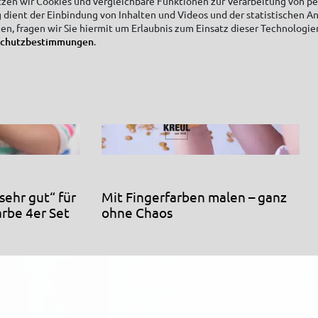
tzen wir Cookies und vergleichbare Funktionen zur Verarbeitung von 
 dient der Einbindung von Inhalten und Videos und der statistischen A
zen, fragen wir Sie hiermit um Erlaubnis zum Einsatz dieser Technologie
schutzbestimmungen
.
ehr gut“ für
Mit Fingerfarben malen – ganz
rbe 4er Set
ohne Chaos