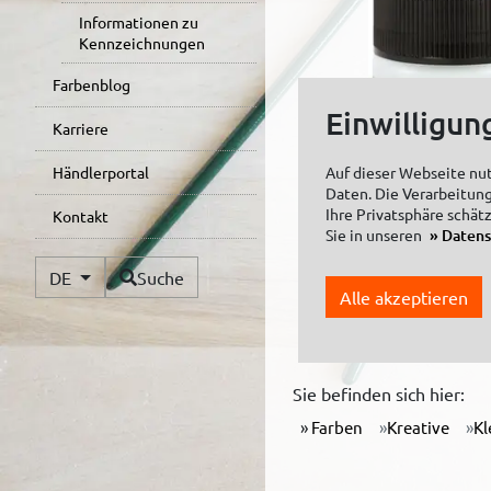
Informationen zu
Kennzeichnungen
Farbenblog
Einwilligun
Karriere
Auf dieser Webseite nu
Händlerportal
Daten. Die Verarbeitung
Ihre Privatsphäre schät
Kontakt
Sie in unseren
Daten
Verfügbare Sprachen
KREUL Foto Transfer 
DE
Suche
Überzugslack 50 ml
Alle akzeptieren
Sie befinden sich hier:
Farben
Kreative
Kl