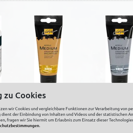
g zu Cookies
c
SOLO GOYA Acrylic
SOLO GOYA Acr
Medium Struktur-
Medium Strukt
tzen wir Cookies und vergleichbare Funktionen zur Verarbeitung von 
Paste Brillant-Gold
Paste Granit-Si
 dient der Einbindung von Inhalten und Videos und der statistischen A
100 ml
100 ml
zen, fragen wir Sie hiermit um Erlaubnis zum Einsatz dieser Technologie
schutzbestimmungen
.