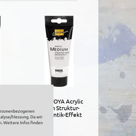
ylic
SOLO GOYA Acrylic
ur-
Medium Struktur-
personenbezogenen
lber
Paste Antik-Effekt
nalyse/Messung. Da wir
100 ml
n. Weitere Infos finden