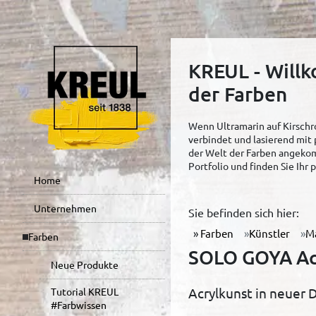
KREUL - Will
der Farben
Wenn Ultramarin auf Kirschro
verbindet und lasierend mit 
der Welt der Farben angekom
Portfolio und finden Sie Ihr
Home
Unternehmen
Sie befinden sich hier:
Farben
Künstler
M
Farben
SOLO GOYA Acr
Neue Produkte
Acrylkunst in neuer 
Tutorial KREUL
#Farbwissen