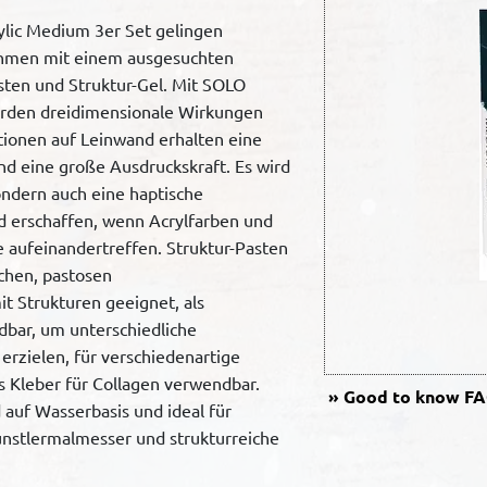
ic Medium 3er Set gelingen
rahmen mit einem ausgesuchten
sten und Struktur-Gel. Mit SOLO
rden dreidimensionale Wirkungen
ionen auf Leinwand erhalten eine
nd eine große Ausdruckskraft. Es wird
ondern auch eine haptische
d erschaffen, wenn Acrylfarben und
e aufeinandertreffen. Struktur-Pasten
schen, pastosen
t Strukturen geeignet, als
ar, um unterschiedliche
erzielen, für verschiedenartige
s Kleber für Collagen verwendbar.
Good to know
FAQ
 auf Wasserbasis und ideal für
nstlermalmesser und strukturreiche