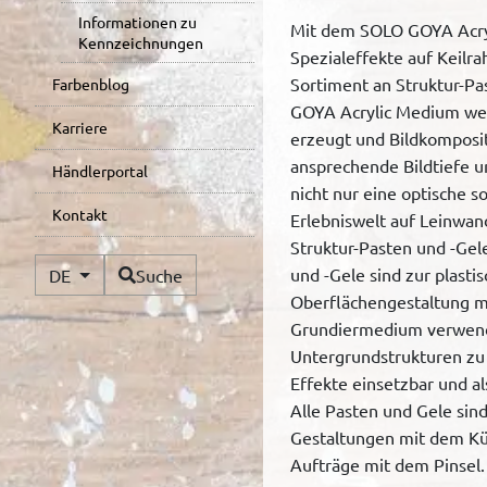
Informationen zu
Mit dem SOLO GOYA Acryl
Kennzeichnungen
Spezialeffekte auf Keil
Sortiment an Struktur-Pa
Farbenblog
GOYA Acrylic Medium we
Karriere
erzeugt und Bildkomposit
ansprechende Bildtiefe u
Händlerportal
nicht nur eine optische s
Kontakt
Erlebniswelt auf Leinwan
Struktur-Pasten und -Gel
Verfügbare Sprachen
und -Gele sind zur plasti
DE
Suche
Oberflächengestaltung mi
Grundiermedium verwendb
Untergrundstrukturen zu 
Effekte einsetzbar und al
Alle Pasten und Gele sind
Gestaltungen mit dem Kü
Aufträge mit dem Pinsel.