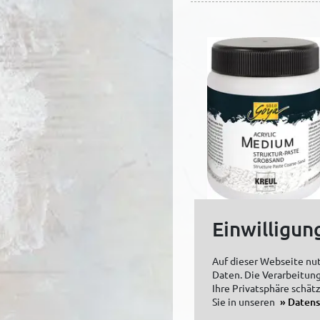
Einwilligun
SOLO GOYA Acryli
Medium Struktur-
Auf dieser Webseite nu
Paste Grobsand
Daten. Die Verarbeitung
250 ml
Ihre Privatsphäre schät
Sie in unseren
Daten