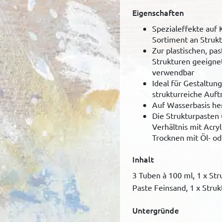
Eigenschaften
Spezialeffekte auf
Sortiment an Strukt
Zur plastischen, pa
Strukturen geeigne
verwendbar
Ideal für Gestaltu
strukturreiche Auft
Auf Wasserbasis her
Die Strukturpasten
Verhältnis mit Acry
Trocknen mit Öl- o
Inhalt
3 Tuben à 100 ml, 1 x Stru
Paste Feinsand, 1 x Stru
Untergründe