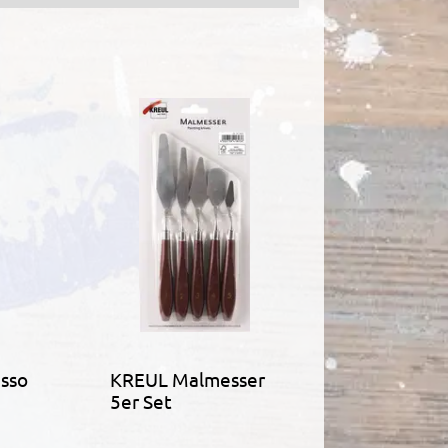
sso
KREUL Malmesser
5er Set