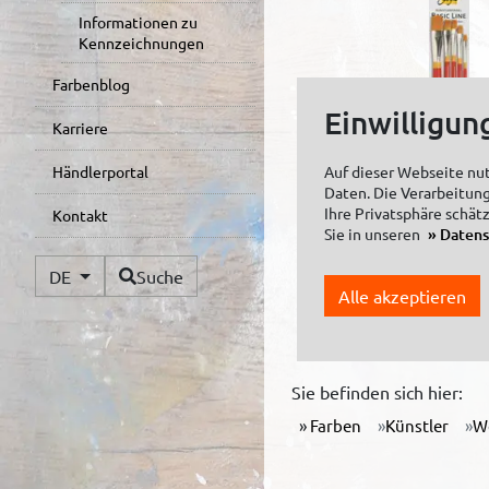
Informationen zu
Kennzeichnungen
Farbenblog
Einwilligun
Karriere
Auf dieser Webseite nu
Händlerportal
Daten. Die Verarbeitung
Ihre Privatsphäre schät
Kontakt
Sie in unseren
Daten
Verfügbare Sprachen
SOLO GOYA Künstlerp
DE
Suche
Goldhair Synthetics f
Alle akzeptieren
Sie befinden sich hier:
Farben
Künstler
W