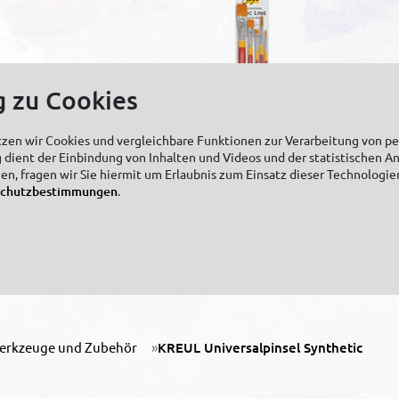
g zu Cookies
tzen wir Cookies und vergleichbare Funktionen zur Verarbeitung von 
 dient der Einbindung von Inhalten und Videos und der statistischen A
zen, fragen wir Sie hiermit um Erlaubnis zum Einsatz dieser Technologie
schutzbestimmungen
.
insel
SOLO GOYA Künstlerpinsel
lach 5er Set
Goldhair Synthetics 5er Set
erkzeuge und Zubehör
KREUL Universalpinsel Synthetic