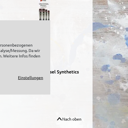
personenbezogenen
nalyse/Messung. Da wir
n. Weitere Infos finden
KREUL Universalpinsel Synthetics
flach 4er Set
Einstellungen
Nach oben