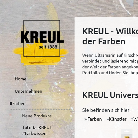
KREUL - Will
der Farben
Wenn Ultramarin auf Kirschro
verbindet und lasierend mit 
der Welt der Farben angekom
Portfolio und finden Sie Ihr
Home
Unternehmen
KREUL Univers
Farben
Sie befinden sich hier:
Neue Produkte
Farben
Künstler
W
Tutorial KREUL
#Farbwissen