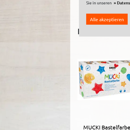
Sie in unseren
Daten
Spitzen XXL
Alle akzeptieren
Dazu passen
MUCKI Bastelfarb