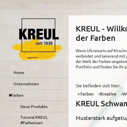
KREUL - Will
der Farben
Wenn Ultramarin auf Kirschro
verbindet und lasierend mit 
der Welt der Farben angekom
Portfolio und finden Sie Ihr
Home
Unternehmen
Sie befinden sich hier:
Farben
Kreative
W
Farben
KREUL Schwamm
Neue Produkte
Musterstark aufgetu
Tutorial KREUL
#Farbwissen