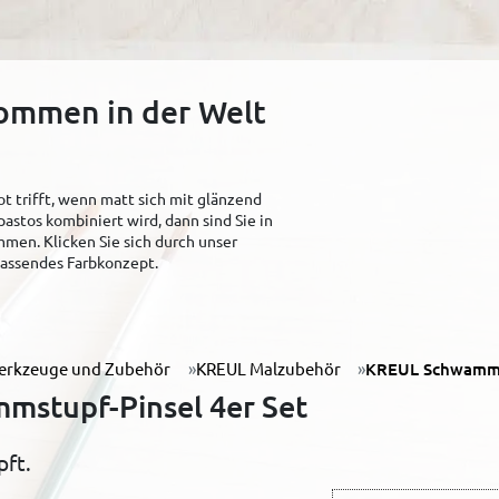
kommen in der Welt
t trifft, wenn matt sich mit glänzend
pastos kombiniert wird, dann sind Sie in
men. Klicken Sie sich durch unser
 passendes Farbkonzept.
erkzeuge und Zubehör
KREUL Malzubehör
KREUL Schwammst
stupf-Pinsel 4er Set
pft.