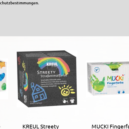
schutzbestimmungen
.
Schablonierroller 5
Malschwämmc
cm breit
8er Set
e
KREUL Streety
MUCKI Fingerf