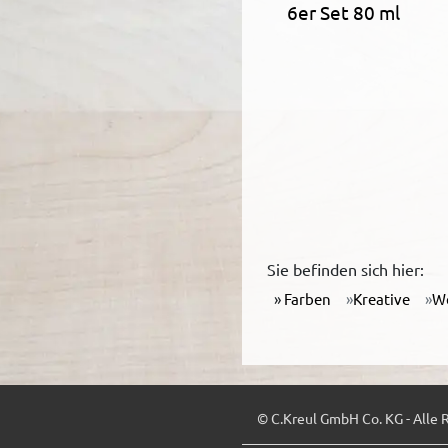
6er Set 80 ml
Sie befinden sich hier:
Farben
Kreative
W
© C.Kreul GmbH Co. KG - Alle 