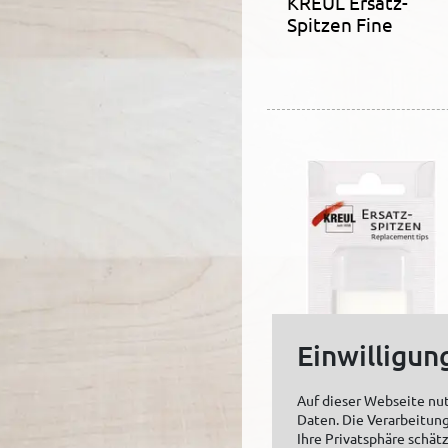
KREUL Ersatz-
Spitzen Fine
Einwilligun
Auf dieser Webseite nu
Daten. Die Verarbeitung
KREUL Ersatz-
Ihre Privatsphäre schät