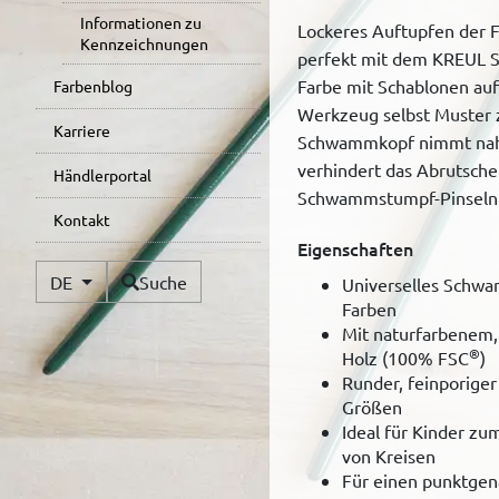
Informationen zu
Lockeres Auftupfen der F
Kennzeichnungen
perfekt mit dem KREUL S
Farbe mit Schablonen au
Farbenblog
Werkzeug selbst Muster z
Karriere
Schwammkopf nimmt nahez
verhindert das Abrutschen
Händlerportal
Schwammstumpf-Pinseln i
Kontakt
Eigenschaften
Verfügbare Sprachen
DE
Suche
Universelles Schwa
Farben
Mit naturfarbenem,
®
Holz (100% FSC
)
Runder, feinporige
Größen
Ideal für Kinder zu
von Kreisen
Für einen punktgen