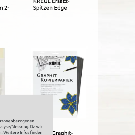
KREUL Ersatz-
m 2-
Spitzen Edge
personenbezogenen
nalyse/Messung. Da wir
KREUL Graphit-
n. Weitere Infos finden